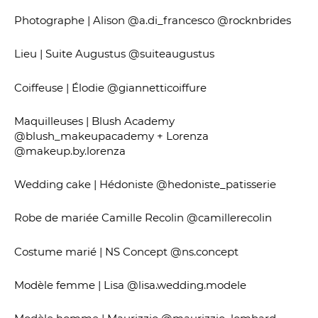
Photographe | Alison @a.di_francesco @rocknbrides
Lieu | Suite Augustus @suiteaugustus
Coiffeuse | Élodie @giannetticoiffure
Maquilleuses | Blush Academy
@blush_makeupacademy + Lorenza
@makeup.by.lorenza
Wedding cake | Hédoniste @hedoniste_patisserie
Robe de mariée Camille Recolin @camillerecolin
Costume marié | NS Concept @ns.concept
Modèle femme | Lisa @lisa.wedding.modele