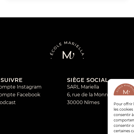
 SUIVRE
SIÈGE SOCIAL
compte Instagram
SARL Mariella
compte Facebook
6, rue de la Monnaie
odcast
30000 Nîmes
Pour offrir
les cookies
consentir à
comportemen
consentir o
certaines c