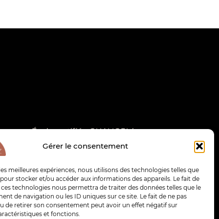
École certifiée QUALIOPI, la
certification nationale a été
Gérer le consentement
attribuée au titre des actions de
formation. Centre de formation
 les meilleures expériences, nous utilisons des technologies telles que
professionnelle continue, déclaré
 pour stocker et/ou accéder aux informations des appareils. Le fait de
 ces technologies nous permettra de traiter des données telles que le
sous le numéro 76300523830.
t de navigation ou les ID uniques sur ce site. Le fait de ne pas
Certificat Qualiopi
u de retirer son consentement peut avoir un effet négatif sur
aractéristiques et fonctions.