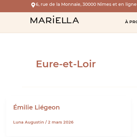
Aller
6, rue de la Monnaie, 30000 Nîmes
et en ligne
au
contenu
À PR
Eure-et-Loir
Émilie Liégeon
Luna Augustin
/
2 mars 2026