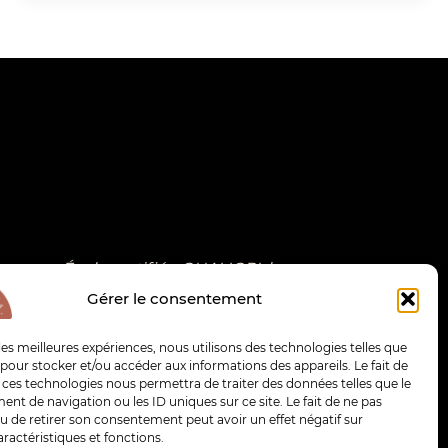
École certifiée QUALIOPI, la
certification nationale a été
Gérer le consentement
attribuée au titre des actions de
formation. Centre de formation
 les meilleures expériences, nous utilisons des technologies telles que
professionnelle continue, déclaré
 pour stocker et/ou accéder aux informations des appareils. Le fait de
 ces technologies nous permettra de traiter des données telles que le
sous le numéro 76300523830.
t de navigation ou les ID uniques sur ce site. Le fait de ne pas
Certificat Qualiopi
u de retirer son consentement peut avoir un effet négatif sur
aractéristiques et fonctions.