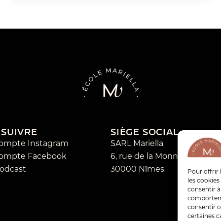
 SUIVRE
SIÈGE SOCIAL
compte Instagram
SARL Mariella
compte Facebook
6, rue de la Monnaie
odcast
30000 Nîmes
Pour offrir
les cookies
consentir à
comportemen
consentir o
certaines c