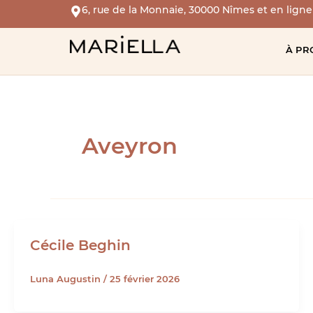
Aller
6, rue de la Monnaie, 30000 Nîmes
et en ligne
au
contenu
À PR
Aveyron
Cécile Beghin
Luna Augustin
/
25 février 2026